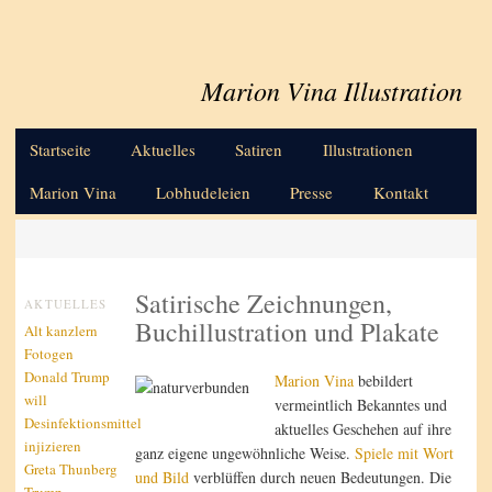
Marion Vina Illustration
Hauptmenü
Zum primären Inhalt springen
Startseite
Aktuelles
Satiren
Illustrationen
Marion Vina
Lobhudeleien
Presse
Kontakt
Satirische Zeichnungen,
AKTUELLES
Buchillustration und Plakate
Alt kanzlern
Fotogen
Donald Trump
Marion Vina
bebildert
will
vermeintlich Bekanntes und
Desinfektionsmittel
aktuelles Geschehen auf ihre
injizieren
ganz eigene ungewöhnliche Weise.
Spiele mit Wort
Greta Thunberg
und Bild
verblüffen durch neuen Bedeutungen. Die
Trump