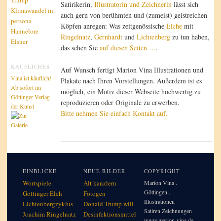
Satirikerin,
Illustratorin und Zeichnerin
lässt sich
Klimawandel in
auch gern von berühmten und (zumeist) geistreichen
per­so­na
Köpfen anregen: Was zeitgenössische
Elche
mit
Hannelore
Ringelnatz
,
Gernhardt
und
Lichtenberg
zu tun haben,
Elsner
das sehen Sie
auf diesen Seiten …
.
KÄUFLICHES
Auf Wunsch fertigt Marion Vina Illustrationen und
Vina ist käuflich!
Plakate nach Ihren Vorstellungen. Außerdem ist es
Ab sofort im
möglich, ein Motiv dieser Webseite hochwertig zu
Göttinger Verlag
reproduzieren oder Originale zu erwerben.
der Kunst
Bitte nehmen Sie einfach Kontakt auf.
EINBLICKE
NEUE BILDER
COPYRIGHT
Wortspiele
Alt kanzlern
Marion Vina .
Göttingen .
Göttinger Elch
Fotogen
Illustrationen
Lichtenbergzyklus
Donald Trump will
Satiren Zeichnungen .
Joachim Ringelnatz
Desinfektionsmittel
www.marion-vina.de