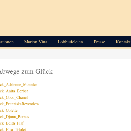
rationen
Marion Vina
Lobhudeleien
Presse
Kontakt
Abwege zum Glück