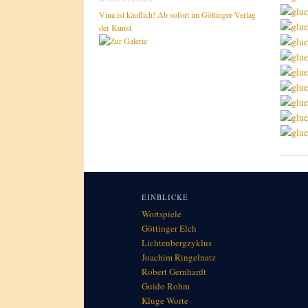
Vina ist käuflich! Ab sofort im Göttinger Verlag
der Kunst
EINBLICKE
Wortspiele
Göttinger Elch
Lichtenbergzyklus
Joachim Ringelnatz
Robert Gernhardt
Guido Rohm
Kluge Worte