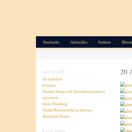
Hauptmenü
Zum primären Inhalt springen
Startseite
Aktuelles
Satiren
Illust
20 
AKTUELLES
Alt kanzlern
Fotogen
Donald Trump will Desinfektionsmittel
injizieren
Greta Thunberg
Trump Klimawandel in per­so­na
Hannelore Elsner
KÄUFLICHES