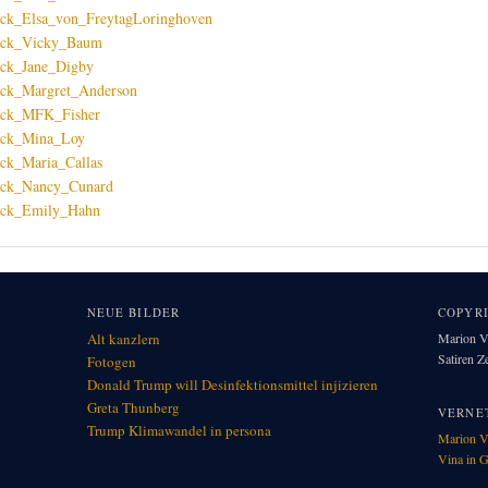
NEUE BILDER
COPYR
Alt kanzlern
Marion Vi
Satiren 
Fotogen
Donald Trump will Desinfektionsmittel injizieren
Greta Thunberg
VERNE
Trump Klimawandel in per­so­na
Marion V
Vina in G
. . . . . . . . . . . . . . . .