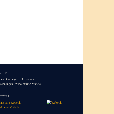
IGHT
na . Göttingen . Illustrationen
Zeichnungen . www.marion-vina.de
TZTES
ina bei Facebook
öttinger Galerie