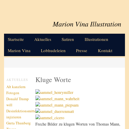
Marion Vina Illustration
Hauptmenü
Zum primären Inhalt springen
Startseite
Aktuelles
Satiren
Illustrationen
Marion Vina
Lobhudeleien
Presse
Kontakt
Kluge Worte
AKTUELLES
Alt kanzlern
Fotogen
Donald Trump
will
Desinfektionsmittel
injizieren
Greta Thunberg
Freche Bilder zu klugen Worten von Thomas Mann,
Trump