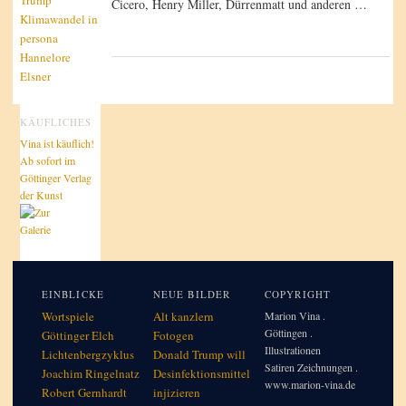
Cicero, Henry Miller, Dürrenmatt und anderen …
Klimawandel in
per­so­na
Hannelore
Elsner
KÄUFLICHES
Vina ist käuflich!
Ab sofort im
Göttinger Verlag
der Kunst
EINBLICKE
NEUE BILDER
COPYRIGHT
Wortspiele
Alt kanzlern
Marion Vina .
Göttingen .
Göttinger Elch
Fotogen
Illustrationen
Lichtenbergzyklus
Donald Trump will
Satiren Zeichnungen .
Joachim Ringelnatz
Desinfektionsmittel
www.marion-vina.de
Robert Gernhardt
injizieren