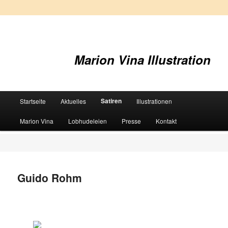
Marion Vina Illustration
Hauptmenü
Satiren
Startseite
Aktuelles
Illustrationen
Zum
Marion Vina
Lobhudeleien
Presse
Kontakt
primären
Inhalt
springen
Guido Rohm