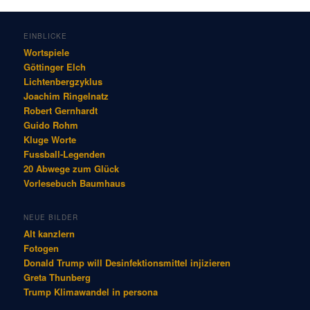
EINBLICKE
Wortspiele
Göttinger Elch
Lichtenbergzyklus
Joachim Ringelnatz
Robert Gernhardt
Guido Rohm
Kluge Worte
Fussball-Legenden
20 Abwege zum Glück
Vorlesebuch Baumhaus
NEUE BILDER
Alt kanzlern
Fotogen
Donald Trump will Desinfektionsmittel injizieren
Greta Thunberg
Trump Klimawandel in per­so­na