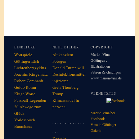
EINBLICKE
NEUE BILDER
COPYRIGHT
Wortspiele
Alt kanzlern
Marion Vina .
Göttingen .
Göttinger Elch
Fotogen
Illustrationen
Lichtenbergzyklus
Donald Trump will
Satiren Zeichnungen .
Joachim Ringelnatz
Desinfektionsmittel
www.marion-vina.de
Robert Gernhardt
injizieren
Guido Rohm
Greta Thunberg
Kluge Worte
Trump
VERNETZTES
Fussball-Legenden
Klimawandel in
20 Abwege zum
per­so­na
Marion Vina bei
Glück
Facebook
Vorlesebuch
. . . . . . . . . . . . .
Vina in Göttinger
Baumhaus
Galerie
. . .
Kontakt