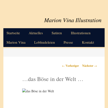
Marion Vina Illustration
Hauptmenü
Zum primären Inhalt springen
Startseite
Aktuelles
Satiren
Illustrationen
Marion Vina
Lobhudeleien
Presse
Kontakt
Beitragsnavigation
←
Vorheriger
Nächster
→
…das Böse in der Welt …