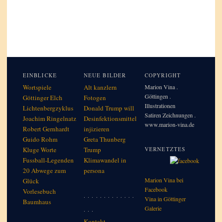
EINBLICKE
NEUE BILDER
COPYRIGHT
Wortspiele
Alt kanzlern
Marion Vina .
Göttingen .
Göttinger Elch
Fotogen
Illustrationen
Lichtenbergzyklus
Donald Trump will
Satiren Zeichnungen .
Joachim Ringelnatz
Desinfektionsmittel
www.marion-vina.de
Robert Gernhardt
injizieren
Guido Rohm
Greta Thunberg
Kluge Worte
Trump
VERNETZTES
Fussball-Legenden
Klimawandel in
20 Abwege zum
per­so­na
Marion Vina bei
Glück
Facebook
Vorlesebuch
. . . . . . . . . . . . .
Vina in Göttinger
Baumhaus
Galerie
. . .
Kontakt