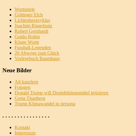
Wortspiele
Göttinger Elch
Lichtenbergzyklus
Joachim Ringelnatz
Robert Gernhardt
Guido Rohm
Kluge Worte
Fussball-Legenden
20 Abwege zum Glück
Vorlesebuch Baumhaus
Neue Bilder
Alt kanzlern
Fotogen
Donald Trump will Desinfektionsmittel injizieren
Greta Thunberg
Trump Klimawandel in per­so­na
. . . . . . . . . . . . . . . .
Kontakt
Impressum