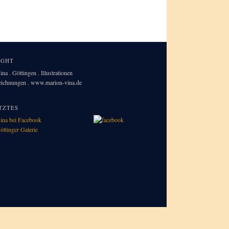
IGHT
na . Göttingen . Illustrationen
Zeichnungen . www.marion-vina.de
TZTES
ina bei Facebook
öttinger Galerie