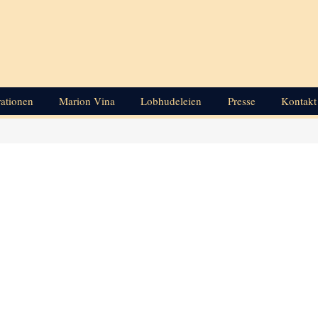
rationen
Marion Vina
Lobhudeleien
Presse
Kontakt