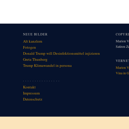
NEUE BILDER
COPYR
Alt kanzlern
Marion Vi
Satiren 
Fotogen
Donald Trump will Desinfektionsmittel injizieren
Greta Thunberg
VERNE
Trump Klimawandel in per­so­na
Marion V
Vina in G
. . . . . . . . . . . . . . . .
Kontakt
Impressum
Datenschutz