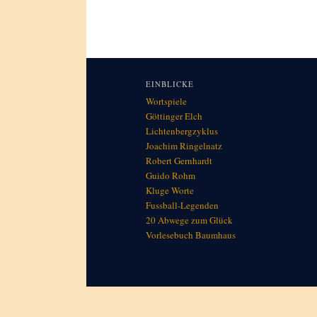
EINBLICKE
Wortspiele
Göttinger Elch
Lichtenbergzyklus
Joachim Ringelnatz
Robert Gernhardt
Guido Rohm
Kluge Worte
Fussball-Legenden
20 Abwege zum Glück
Vorlesebuch Baumhaus