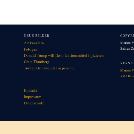
NEUE BILDER
COPYR
Alt kanzlern
Marion Vi
Satiren 
Fotogen
Donald Trump will Desinfektionsmittel injizieren
Greta Thunberg
VERNE
Trump Klimawandel in per­so­na
Marion V
Vina in G
. . . . . . . . . . . . . . . .
Kontakt
Impressum
Datenschutz