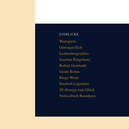
EINBLICKE
Wortspiele
Göttinger Elch
Lichtenbergzyklus
Joachim Ringelnatz
Robert Gernhardt
Guido Rohm
Kluge Worte
Fussball-Legenden
20 Abwege zum Glück
Vorlesebuch Baumhaus