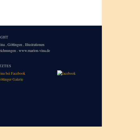
IGHT
na . Göttingen . Illustrationen
Zeichnungen . www.marion-vina.de
TZTES
ina bei Facebook
öttinger Galerie