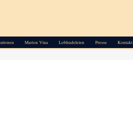
rationen
Marion Vina
Lobhudeleien
Presse
Kontakt