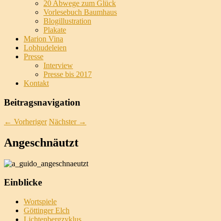
20 Abwege zum Glück
Vorlesebuch Baumhaus
Blogillustration
Plakate
Marion Vina
Lobhudeleien
Presse
Interview
Presse bis 2017
Kontakt
Beitragsnavigation
←
Vorheriger
Nächster
→
Angeschnäutzt
Einblicke
Wortspiele
Göttinger Elch
Lichtenbergzyklus