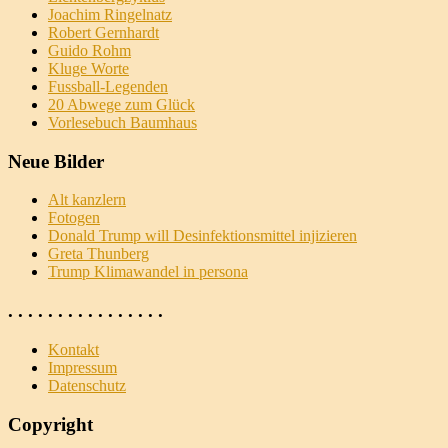
Joachim Ringelnatz
Robert Gernhardt
Guido Rohm
Kluge Worte
Fussball-Legenden
20 Abwege zum Glück
Vorlesebuch Baumhaus
Neue Bilder
Alt kanzlern
Fotogen
Donald Trump will Desinfektionsmittel injizieren
Greta Thunberg
Trump Klimawandel in per­so­na
. . . . . . . . . . . . . . . .
Kontakt
Impressum
Datenschutz
Copyright