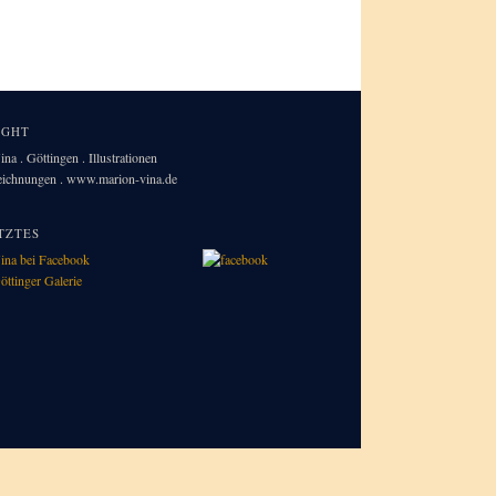
IGHT
na . Göttingen . Illustrationen
Zeichnungen . www.marion-vina.de
TZTES
ina bei Facebook
öttinger Galerie