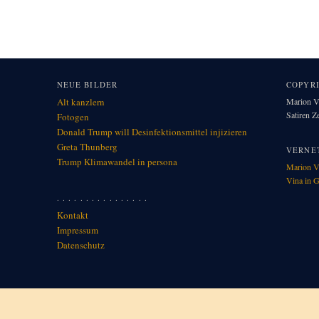
NEUE BILDER
COPYR
Alt kanzlern
Marion Vi
Satiren 
Fotogen
Donald Trump will Desinfektionsmittel injizieren
Greta Thunberg
VERNE
Trump Klimawandel in per­so­na
Marion V
Vina in G
. . . . . . . . . . . . . . . .
Kontakt
Impressum
Datenschutz