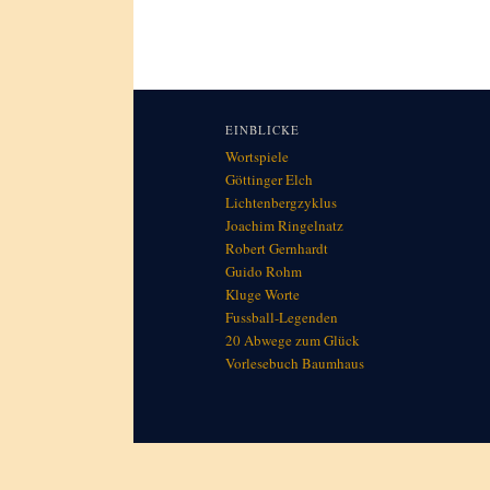
EINBLICKE
Wortspiele
Göttinger Elch
Lichtenbergzyklus
Joachim Ringelnatz
Robert Gernhardt
Guido Rohm
Kluge Worte
Fussball-Legenden
20 Abwege zum Glück
Vorlesebuch Baumhaus