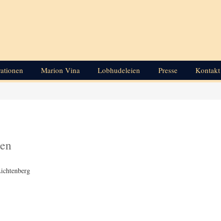
rationen
Marion Vina
Lobhudeleien
Presse
Kontakt
ten