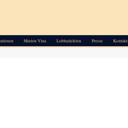
rationen
Marion Vina
Lobhudeleien
Presse
Kontakt