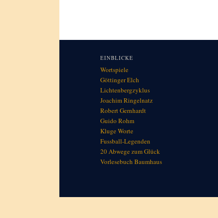
EINBLICKE
Wortspiele
Göttinger Elch
Lichtenbergzyklus
Joachim Ringelnatz
Robert Gernhardt
Guido Rohm
Kluge Worte
Fussball-Legenden
20 Abwege zum Glück
Vorlesebuch Baumhaus