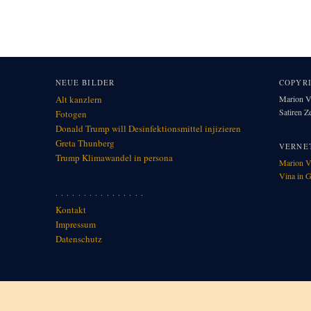
NEUE BILDER
COPYR
Alt kanzlern
Marion Vi
Satiren 
Fotogen
Donald Trump will Desinfektionsmittel injizieren
Greta Thunberg
VERNE
Trump Klimawandel in per­so­na
Marion V
Vina in G
. . . . . . . . . . . . . . . .
Kontakt
Impressum
Datenschutz