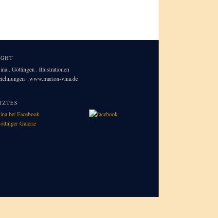
IGHT
na . Göttingen . Illustrationen
Zeichnungen . www.marion-vina.de
TZTES
ina bei Facebook
öttinger Galerie