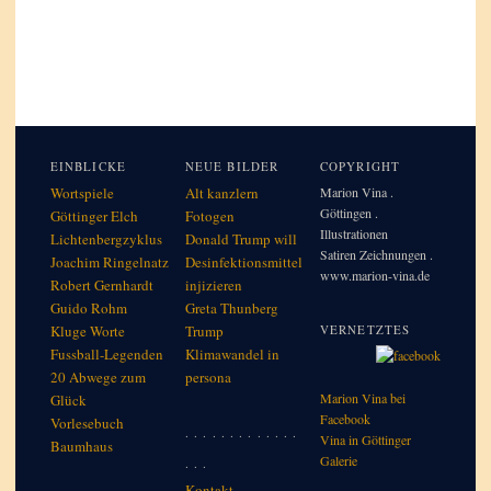
EINBLICKE
NEUE BILDER
COPYRIGHT
Wortspiele
Alt kanzlern
Marion Vina .
Göttingen .
Göttinger Elch
Fotogen
Illustrationen
Lichtenbergzyklus
Donald Trump will
Satiren Zeichnungen .
Joachim Ringelnatz
Desinfektionsmittel
www.marion-vina.de
Robert Gernhardt
injizieren
Guido Rohm
Greta Thunberg
Kluge Worte
Trump
VERNETZTES
Fussball-Legenden
Klimawandel in
20 Abwege zum
per­so­na
Marion Vina bei
Glück
Facebook
Vorlesebuch
. . . . . . . . . . . . .
Vina in Göttinger
Baumhaus
Galerie
. . .
Kontakt